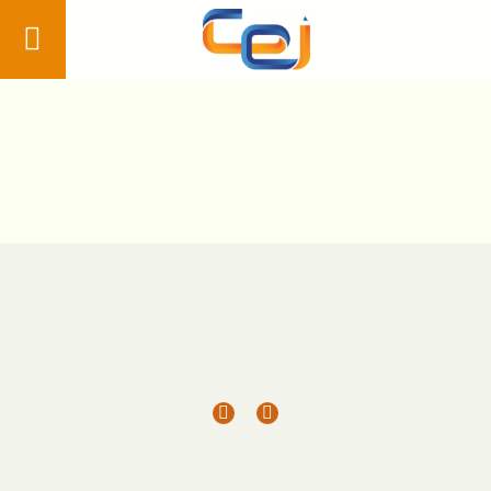
Home
Conheça
nossa
Escola
Pedagógico
Nossos
diferenciais
Blog
Estude no
Colégio CEI
Área