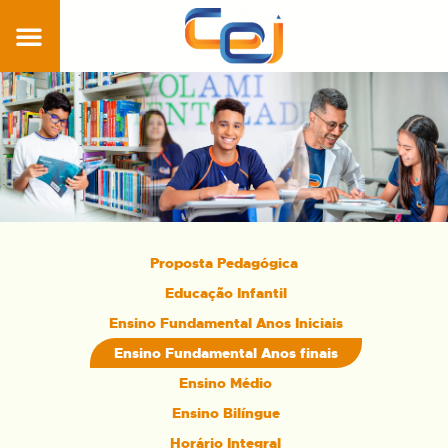
Home
Conheça
nossa
Escola
Pedagógico
Proposta Pedagógica
Nossos
Educação Infantil
diferenciais
Ensino Fundamental Anos Iniciais
Blog
Ensino Fundamental Anos finais
Estude no
Ensino Médio
Colégio CEI
Ensino Bilíngue
Área
Horário Integral