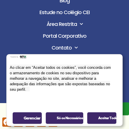
Blog
Estude no Colégio CEI
Área Restrita
Portal Corporativo
Contato
LGPD
Ao clicar em “Aceitar todos os cookies”, você concorda com
o armazenamento de cookies no seu dispositivo para
©2024 Grupo Salta. Todos os direitos reservados.
melhorar a navegação no site, analisar e melhorar a
adequação das informações que são expostas baseadas no
Desenvolvido por:
seu perfil.
Gerenciar
Só os Necessários
Aceitar Todos
Facebook
Twitter
Email
LinkedIn
Share