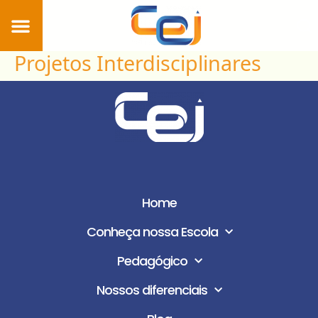
Projetos Interdisciplinares
Home
Conheça nossa Escola
Pedagógico
Nossos diferenciais
Blog
Estude no Colégio CEI
Home
Área Restrita
Conheça nossa Escola
Portal Corporativo
Pedagógico
Contato
Nossos diferenciais
LGPD