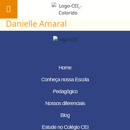
Danielle Amaral
Home
Conheça
nossa
Escola
Pedagógico
Home
Nossos
Conheça nossa Escola
diferenciais
Pedagógico
Blog
Nossos diferenciais
Estude no
Blog
Colégio CEI
Estude no Colégio CEI
Área