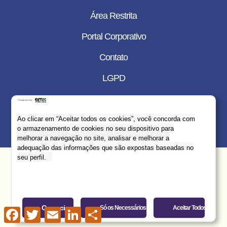
Restrita
Área Restrita
Portal
Portal Corporativo
Corporativo
Contato
Contato
LGPD
LGPD
©2024 Grupo Salta. Todos os direitos reservados.
Ao clicar em “Aceitar todos os cookies”, você concorda com
Desenvolvido por:
o armazenamento de cookies no seu dispositivo para
melhorar a navegação no site, analisar e melhorar a
adequação das informações que são expostas baseadas no
seu perfil.
Gerenciar
Só os Necessários
Aceitar Todos
Facebook
Twitter
Email
LinkedIn
Share