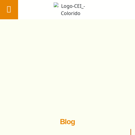
Home
Conheça
nossa
Escola
Pedagógico
Nossos
diferenciais
Blog
Estude no
Blog
Colégio CEI
Área